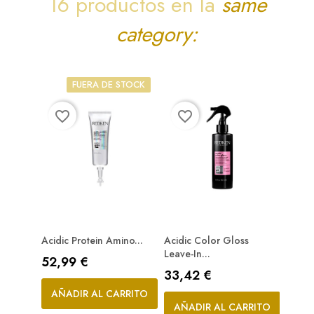
16 productos en la
same
category:
FUERA DE STOCK
favorite_border
favorite_border
favorite_bord
Acidic Protein Amino...
Acidic Color Gloss
Acidic
Leave-In...
Precio
Prec
52,99 €
32,8
Precio
33,42 €
AÑADIR AL CARRITO
AÑA
AÑADIR AL CARRITO