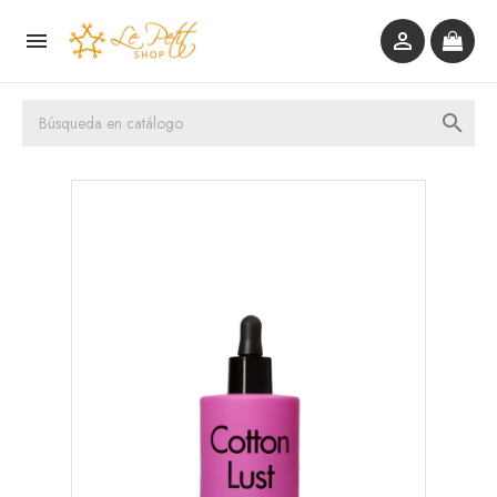


