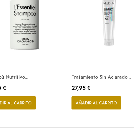
 Nutritivo...
Tratamiento Sin Aclarado...
o
Precio
5 €
27,95 €
Vista rápida
Vista rápida


DIR AL CARRITO
AÑADIR AL CARRITO