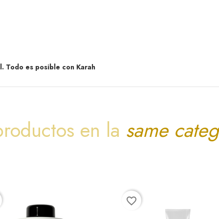
l. Todo es posible con Karah
productos en la
same categ
favorite_border