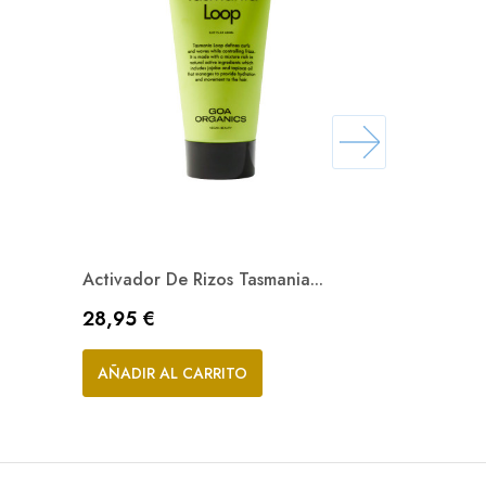
Activador De Rizos Tasmania...
Mascarilla 
Precio
Precio
28,95 €
41,95 €
Vista rápida

AÑADIR AL CARRITO
AÑADIR A