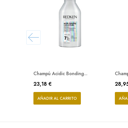
Champú Acidic Bonding...
Champú
Precio
Preci
23,18 €
28,9
Vista rápida

AÑADIR AL CARRITO
AÑA