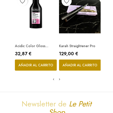
favorite_border
favorite_border
favorite_bord
Acidic Color Gloss...
Karah Straightener Pro
Acond
Precio
Precio
Prec
32,87 €
129,00 €
23,7
AÑADIR AL CARRITO
AÑADIR AL CARRITO
AÑA
Newsletter de
Le Petit
Shop