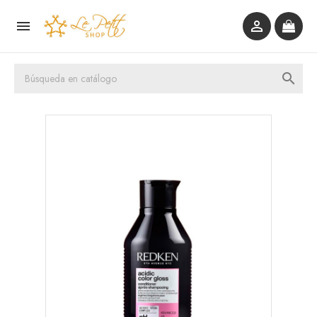


