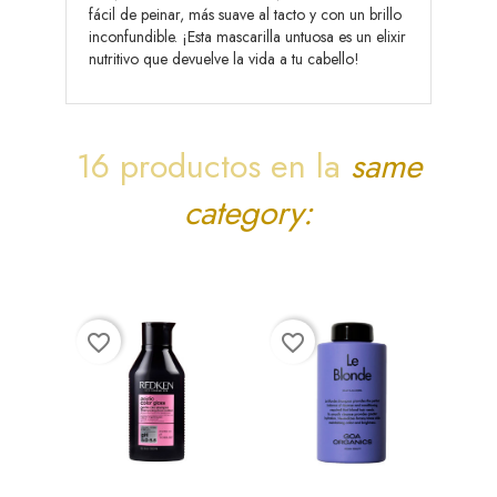
fácil de peinar, más suave al tacto y con un brillo
inconfundible. ¡Esta mascarilla untuosa es un elixir
nutritivo que devuelve la vida a tu cabello!
16 productos en la
same
category:
favorite_border
favorite_border
favorite_bord