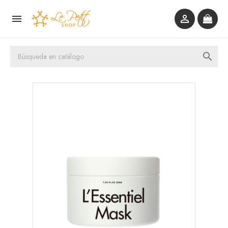


