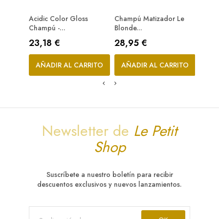
Acidic Color Gloss
Champú Matizador Le
Acidic
Champú -...
Blonde...
Prec
52,9
Precio
Precio
23,18 €
28,95 €
AÑA
AÑADIR AL CARRITO
AÑADIR AL CARRITO
Newsletter de
Le Petit
Shop
Suscríbete a nuestro boletín para recibir
descuentos exclusivos y nuevos lanzamientos.